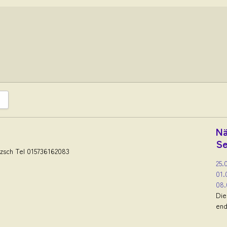
Nä
Se
tzsch Tel 015736162083
25.
01.
08.
Die
end