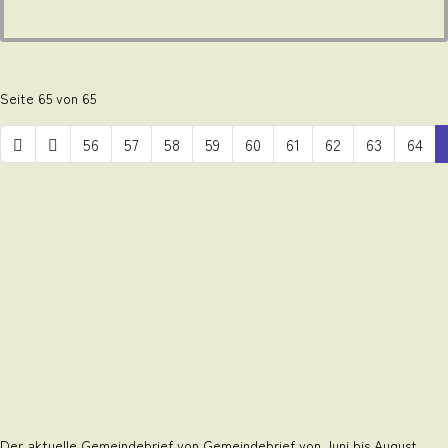
Seite 65 von 65
56
57
58
59
60
61
62
63
64
Der aktuelle Gemeindebrief von Gemeindebrief von Juni bis August