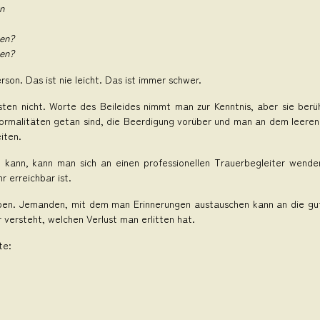
n
gen?
gen?
on. Das ist nie leicht. Das ist immer schwer.
en nicht. Worte des Beileides nimmt man zur Kenntnis, aber sie berüh
Formalitäten getan sind, die Beerdigung vorüber und man an dem leeren
iten.
 kann, kann man sich an einen professionellen Trauerbegleiter wende
r erreichbar ist.
haben. Jemanden, mit dem man Erinnerungen austauschen kann an die gu
 versteht, welchen Verlust man erlitten hat.
te: