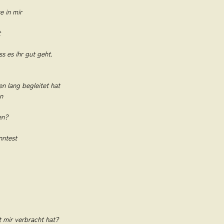
e in mir
t
s es ihr gut geht.
 lang begleitet hat
n
en?
nntest
mir verbracht hat?