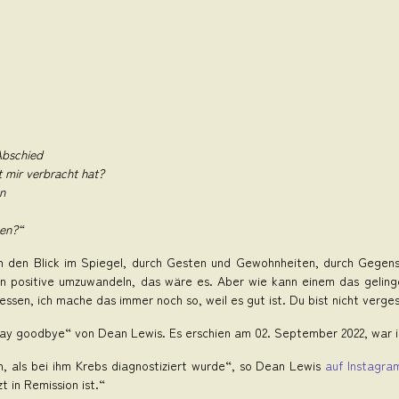
Abschied
mir verbracht hat?
n
gen?“
ch den Blick im Spiegel, durch Gesten und Gewohnheiten, durch Gegen
in positive umzuwandeln, das wäre es. Aber wie kann einem das gelinge
essen, ich mache das immer noch so, weil es gut ist. Du bist nicht vergess
ay goodbye“ von Dean Lewis. Es erschien am 02. September 2022, war in 
, als bei ihm Krebs diagnostiziert wurde“, so Dean Lewis
auf Instagra
t in Remission ist.“