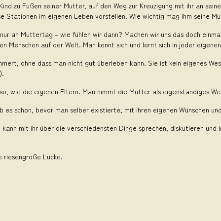
Kind zu Füßen seiner Mutter, auf den Weg zur Kreuzigung mit ihr an seine
ese Stationen im eigenen Leben vorstellen. Wie wichtig mag ihm seine M
nur an Muttertag – wie fühlen wir dann? Machen wir uns das doch einmal b
ren Menschen auf der Welt. Man kennt sich und lernt sich in jeder eigen
mmert, ohne dass man nicht gut überleben kann. Sie ist kein eigenes Wesen
).
 so, wie die eigenen Eltern. Man nimmt die Mutter als eigenständiges Wese
ab es schon, bevor man selber existierte, mit ihren eigenen Wünschen u
 kann mit ihr über die verschiedensten Dinge sprechen, diskutieren und in
ne riesengroße Lücke.