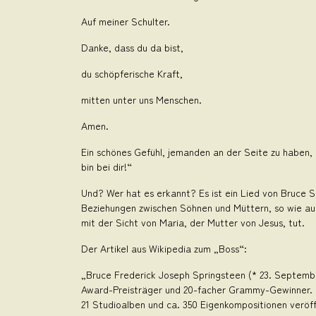
Auf meiner Schulter.
Danke, dass du da bist,
du schöpferische Kraft,
mitten unter uns Menschen.
Amen.
Ein schönes Gefühl, jemanden an der Seite zu haben, d
bin bei dir!“
Und? Wer hat es erkannt? Es ist ein Lied von Bruce 
Beziehungen zwischen Söhnen und Müttern, so wie auch
mit der Sicht von Maria, der Mutter von Jesus, tut.
Der Artikel aus Wikipedia zum „Boss“:
„Bruce Frederick Joseph Springsteen (* 23. Septembe
Award-Preisträger und 20-facher Grammy-Gewinner. Sp
21 Studioalben und ca. 350 Eigenkompositionen veröff