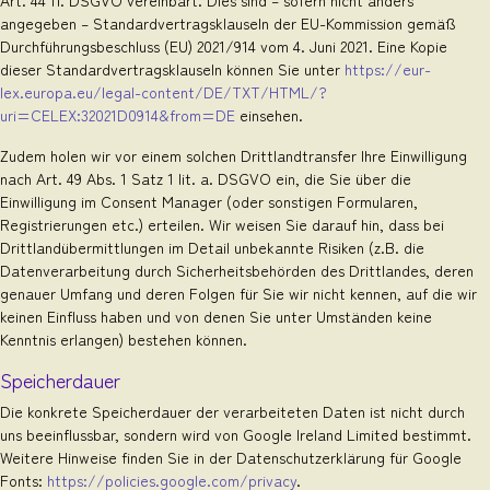
Art. 44 ff. DSGVO vereinbart. Dies sind – sofern nicht anders
angegeben – Standardvertragsklauseln der EU-Kommission gemäß
Durchführungsbeschluss (EU) 2021/914 vom 4. Juni 2021. Eine Kopie
dieser Standardvertragsklauseln können Sie unter
https://eur-
lex.europa.eu/legal-content/DE/TXT/HTML/?
uri=CELEX:32021D0914&from=DE
einsehen.
Zudem holen wir vor einem solchen Drittlandtransfer Ihre Einwilligung
nach Art. 49 Abs. 1 Satz 1 lit. a. DSGVO ein, die Sie über die
Einwilligung im Consent Manager (oder sonstigen Formularen,
Registrierungen etc.) erteilen. Wir weisen Sie darauf hin, dass bei
Drittlandübermittlungen im Detail unbekannte Risiken (z.B. die
Datenverarbeitung durch Sicherheitsbehörden des Drittlandes, deren
genauer Umfang und deren Folgen für Sie wir nicht kennen, auf die wir
keinen Einfluss haben und von denen Sie unter Umständen keine
Kenntnis erlangen) bestehen können.
Speicherdauer
Die konkrete Speicherdauer der verarbeiteten Daten ist nicht durch
uns beeinflussbar, sondern wird von Google Ireland Limited bestimmt.
Weitere Hinweise finden Sie in der Datenschutzerklärung für Google
Fonts:
https://policies.google.com/privacy
.