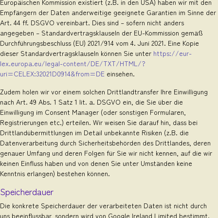
Europäischen Kommission existiert (z.B. in den USA) haben wir mit den
Empfängern der Daten anderweitige geeignete Garantien im Sinne der
Art. 44 ff. DSGVO vereinbart. Dies sind – sofern nicht anders
angegeben – Standardvertragsklauseln der EU-Kommission gemäß
Durchführungsbeschluss (EU) 2021/914 vom 4. Juni 2021. Eine Kopie
dieser Standardvertragsklauseln können Sie unter
https://eur-
lex.europa.eu/legal-content/DE/TXT/HTML/?
uri=CELEX:32021D0914&from=DE
einsehen.
Zudem holen wir vor einem solchen Drittlandtransfer Ihre Einwilligung
nach Art. 49 Abs. 1 Satz 1 lit. a. DSGVO ein, die Sie über die
Einwilligung im Consent Manager (oder sonstigen Formularen,
Registrierungen etc.) erteilen. Wir weisen Sie darauf hin, dass bei
Drittlandübermittlungen im Detail unbekannte Risiken (z.B. die
Datenverarbeitung durch Sicherheitsbehörden des Drittlandes, deren
genauer Umfang und deren Folgen für Sie wir nicht kennen, auf die wir
keinen Einfluss haben und von denen Sie unter Umständen keine
Kenntnis erlangen) bestehen können.
Speicherdauer
Die konkrete Speicherdauer der verarbeiteten Daten ist nicht durch
uns beeinflussbar, sondern wird von Google Ireland Limited bestimmt.