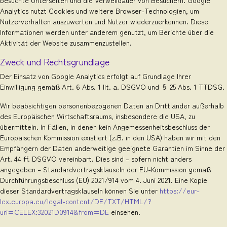
besuchte Unterseiten und die Verweildauer von Besuchern. Google
Analytics nutzt Cookies und weitere Browser-Technologien, um
Nutzerverhalten auszuwerten und Nutzer wiederzuerkennen. Diese
Informationen werden unter anderem genutzt, um Berichte über die
Aktivität der Website zusammenzustellen.
Zweck und Rechtsgrundlage
Der Einsatz von Google Analytics erfolgt auf Grundlage Ihrer
Einwilligung gemäß Art. 6 Abs. 1 lit. a. DSGVO und § 25 Abs. 1 TTDSG.
Wir beabsichtigen personenbezogenen Daten an Drittländer außerhalb
des Europäischen Wirtschaftsraums, insbesondere die USA, zu
übermitteln. In Fällen, in denen kein Angemessenheitsbeschluss der
Europäischen Kommission existiert (z.B. in den USA) haben wir mit den
Empfängern der Daten anderweitige geeignete Garantien im Sinne der
Art. 44 ff. DSGVO vereinbart. Dies sind – sofern nicht anders
angegeben – Standardvertragsklauseln der EU-Kommission gemäß
Durchführungsbeschluss (EU) 2021/914 vom 4. Juni 2021. Eine Kopie
dieser Standardvertragsklauseln können Sie unter
https://eur-
lex.europa.eu/legal-content/DE/TXT/HTML/?
uri=CELEX:32021D0914&from=DE
einsehen.