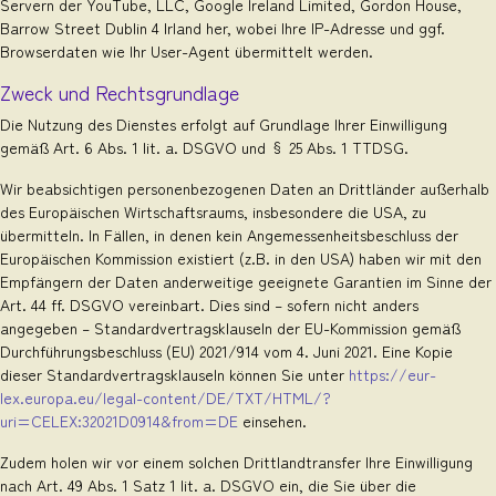
Servern der YouTube, LLC, Google Ireland Limited, Gordon House,
Barrow Street Dublin 4 Irland her, wobei Ihre IP-Adresse und ggf.
Browserdaten wie Ihr User-Agent übermittelt werden.
Zweck und Rechtsgrundlage
Die Nutzung des Dienstes erfolgt auf Grundlage Ihrer Einwilligung
gemäß Art. 6 Abs. 1 lit. a. DSGVO und § 25 Abs. 1 TTDSG.
Wir beabsichtigen personenbezogenen Daten an Drittländer außerhalb
des Europäischen Wirtschaftsraums, insbesondere die USA, zu
übermitteln. In Fällen, in denen kein Angemessenheitsbeschluss der
Europäischen Kommission existiert (z.B. in den USA) haben wir mit den
Empfängern der Daten anderweitige geeignete Garantien im Sinne der
Art. 44 ff. DSGVO vereinbart. Dies sind – sofern nicht anders
angegeben – Standardvertragsklauseln der EU-Kommission gemäß
Durchführungsbeschluss (EU) 2021/914 vom 4. Juni 2021. Eine Kopie
dieser Standardvertragsklauseln können Sie unter
https://eur-
lex.europa.eu/legal-content/DE/TXT/HTML/?
uri=CELEX:32021D0914&from=DE
einsehen.
Zudem holen wir vor einem solchen Drittlandtransfer Ihre Einwilligung
nach Art. 49 Abs. 1 Satz 1 lit. a. DSGVO ein, die Sie über die