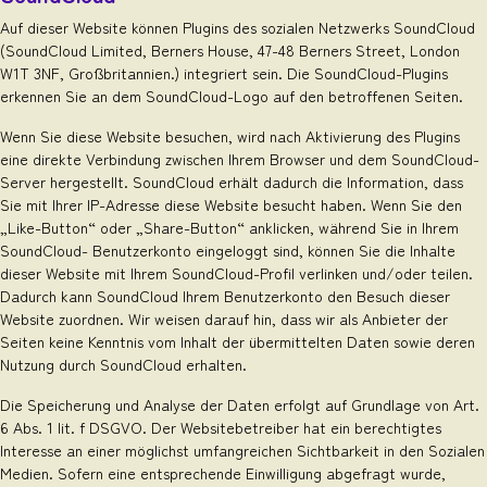
Auf dieser Website können Plugins des sozialen Netzwerks SoundCloud
(SoundCloud Limited, Berners House, 47-48 Berners Street, London
W1T 3NF, Großbritannien.) integriert sein. Die SoundCloud-Plugins
erkennen Sie an dem SoundCloud-Logo auf den betroffenen Seiten.
Wenn Sie diese Website besuchen, wird nach Aktivierung des Plugins
eine direkte Verbindung zwischen Ihrem Browser und dem SoundCloud-
Server hergestellt. SoundCloud erhält dadurch die Information, dass
Sie mit Ihrer IP-Adresse diese Website besucht haben. Wenn Sie den
„Like-Button“ oder „Share-Button“ anklicken, während Sie in Ihrem
SoundCloud- Benutzerkonto eingeloggt sind, können Sie die Inhalte
dieser Website mit Ihrem SoundCloud-Profil verlinken und/oder teilen.
Dadurch kann SoundCloud Ihrem Benutzerkonto den Besuch dieser
Website zuordnen. Wir weisen darauf hin, dass wir als Anbieter der
Seiten keine Kenntnis vom Inhalt der übermittelten Daten sowie deren
Nutzung durch SoundCloud erhalten.
Die Speicherung und Analyse der Daten erfolgt auf Grundlage von Art.
6 Abs. 1 lit. f DSGVO. Der Websitebetreiber hat ein berechtigtes
Interesse an einer möglichst umfangreichen Sichtbarkeit in den Sozialen
Medien. Sofern eine entsprechende Einwilligung abgefragt wurde,