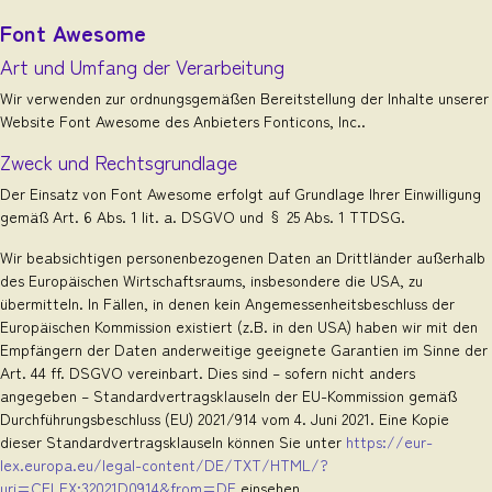
Font Awesome
Art und Umfang der Verarbeitung
Wir verwenden zur ordnungsgemäßen Bereitstellung der Inhalte unserer
Website Font Awesome des Anbieters Fonticons, Inc..
Zweck und Rechtsgrundlage
Der Einsatz von Font Awesome erfolgt auf Grundlage Ihrer Einwilligung
gemäß Art. 6 Abs. 1 lit. a. DSGVO und § 25 Abs. 1 TTDSG.
Wir beabsichtigen personenbezogenen Daten an Drittländer außerhalb
des Europäischen Wirtschaftsraums, insbesondere die USA, zu
übermitteln. In Fällen, in denen kein Angemessenheitsbeschluss der
Europäischen Kommission existiert (z.B. in den USA) haben wir mit den
Empfängern der Daten anderweitige geeignete Garantien im Sinne der
Art. 44 ff. DSGVO vereinbart. Dies sind – sofern nicht anders
angegeben – Standardvertragsklauseln der EU-Kommission gemäß
Durchführungsbeschluss (EU) 2021/914 vom 4. Juni 2021. Eine Kopie
dieser Standardvertragsklauseln können Sie unter
https://eur-
lex.europa.eu/legal-content/DE/TXT/HTML/?
uri=CELEX:32021D0914&from=DE
einsehen.