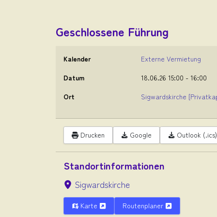
Geschlossene Führung
Kalender
Externe Vermietung
Datum
18.06.26
15:00
-
16:00
Ort
Sigwardskirche
[Privatka
Drucken
Google
Outlook (.ics)
Standortinformationen
Sigwardskirche
Karte
Routenplaner