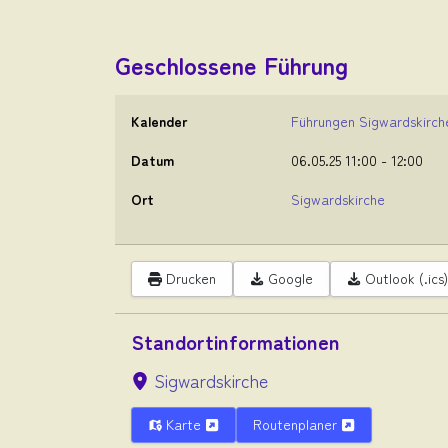
Geschlossene Führung
Kalender
Führungen Sigwardskirch
Datum
06.05.25
11:00
-
12:00
Ort
Sigwardskirche
Drucken
Google
Outlook (.ics)
Standortinformationen
Sigwardskirche
Karte
Routenplaner